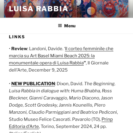
Skip
LUISA RABBIA
to
content
Menu
LINKS
•
Review
: Landoni, Davide. ‘
Il corteo femminile che
marcia su Art Basel Miami Beach 2025: la
monumentale opera di Luisa Rabbia
”
, Il Giornale
dell’Arte, December 9, 2025
•
NEW PUBLICATION
: Dixon, David.
The Beginning.
Luisa Rabbia in dialogue with: Huma Bhabha, Ross
Bleckner, Gianni Caravaggio, Mario Diacono, Jason
Dodge, Scott Grodesky, Jannis Kounellis, Piero
Manzoni, Claudio Parmiggiani and Beatrice Pediconi
,
Studio Museo Felice Casorati. Pavarolo (TO),
Prinp
Editoria d’Arte
, Torino, September 2024, 24 pp.